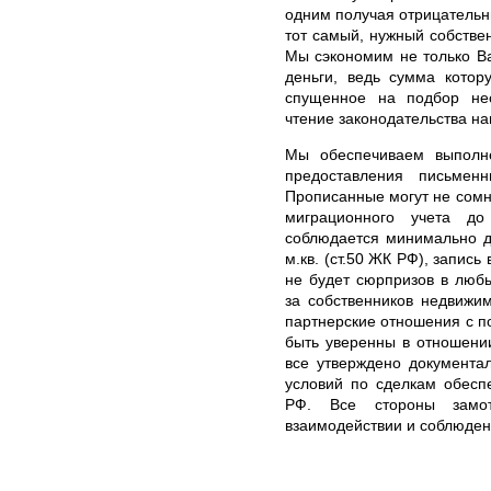
одним получая отрицательны
тот самый, нужный собствен
Мы сэкономим не только В
деньги, ведь сумма котор
спущенное на подбор не
чтение законодательства н
Мы обеспечиваем выполн
предоставления письмен
Прописанные могут не сомне
миграционного учета до
соблюдается минимально д
м.кв. (ст.50 ЖК РФ), запись
не будет сюрпризов в любы
за собственников недвижи
партнерские отношения с по
быть уверенны в отношени
все утверждено документа
условий по сделкам обеспе
РФ. Все стороны замо
взаимодействии и соблюден