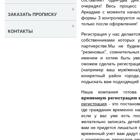
очередях! Весь процесс
Аркадаке с момента начал
ЗАКАЗАТЬ ПРОПИСКУ
формы 3 контролируется н
только после оформления!
КОНТАКТЫ
Регистрация у нас делаетс
собственниками которых 
партнерстве.Мы не буде
"резиновых", сомнительны
именем и хотим быть уве
сможем сделать регистраци
(например ваш муж/жена/
конкретный район город
подыскать вам подходящий 
Наша компания готов
временную регистрацию 
регистрация
- это постанов
где гражданин временно на
если у вас уже есть по
желательно записать детей
вам не придется лишаться 
временный учет вам дадут 
с конкретным периодом ре